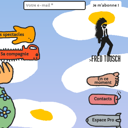
Ses spectacles
 compagnie
>
En ce
moment
Contacts
Espace Pro