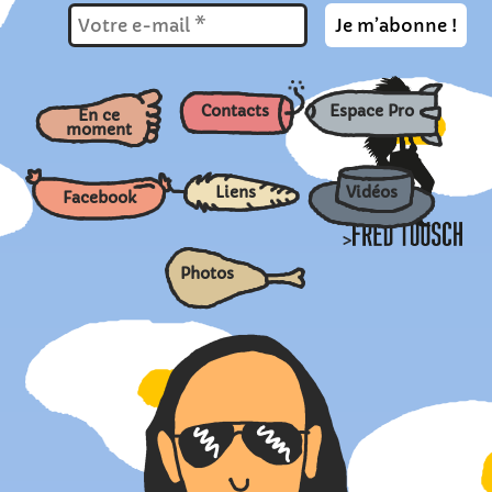
Contacts
Espace Pro
En ce
moment
Liens
Vidéos
Facebook
>
Photos