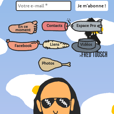
Contacts
Espace Pro
En ce
moment
Liens
Vidéos
Facebook
>
Photos