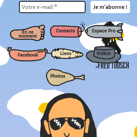
Contacts
Espace Pro
En ce
moment
Liens
Vidéos
Facebook
>
Photos