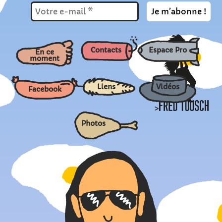
Contacts
Espace Pro
En ce
moment
Liens
Vidéos
Facebook
>
Photos