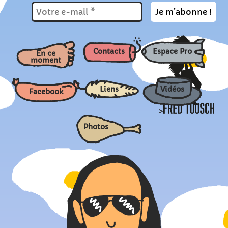
Contacts
Espace Pro
En ce
moment
Liens
Vidéos
Facebook
>
Photos