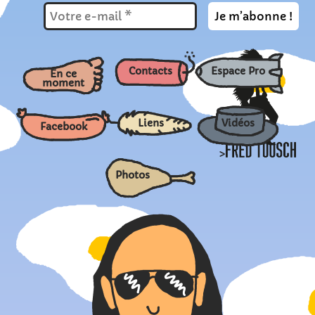
Contacts
Espace Pro
En ce
moment
Liens
Vidéos
Facebook
>
Photos