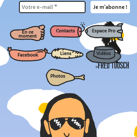
Contacts
Espace Pro
En ce
moment
Liens
Vidéos
Facebook
>
Photos