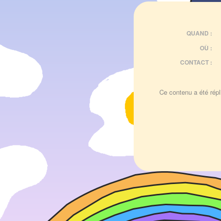
QUAND :
OÙ :
CONTACT :
Ce contenu a été répli