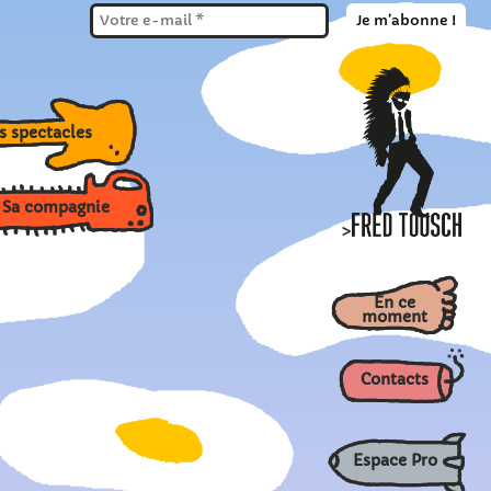
Ses spectacles
 compagnie
>
En ce
moment
Contacts
Espace Pro