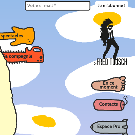
Ses spectacles
a compagnie
>
En ce
moment
Contacts
Espace Pro