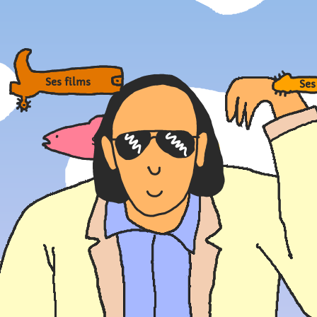
Ses films
S
Sa vie