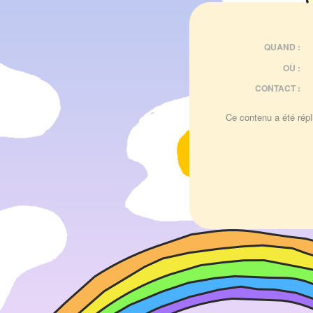
QUAND :
OÙ :
CONTACT :
Ce contenu a été répli