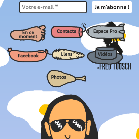
Contacts
Espace Pro
En ce
moment
Liens
Vidéos
Facebook
>
Photos