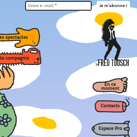
Ses spectacles
compagnie
>
En ce
moment
Contacts
Espace Pro