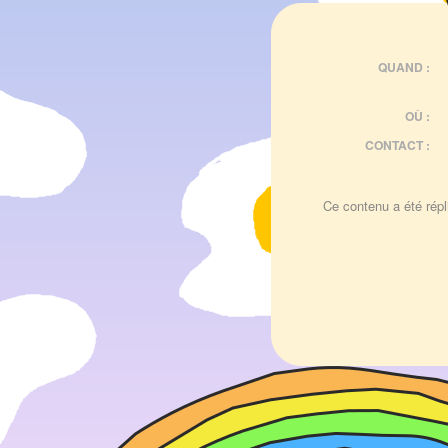
QUAND :
OÙ :
CONTACT :
Ce contenu a été répli