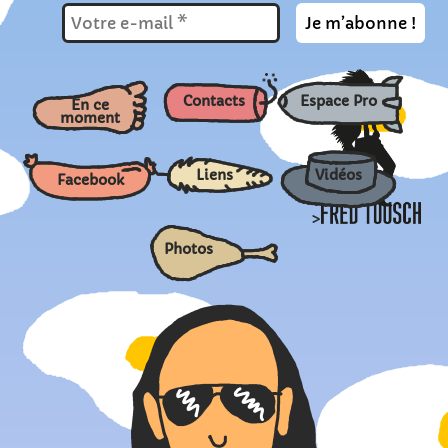
Contacts
Espace Pro
En ce
moment
Liens
Vidéos
Facebook
>
Photos