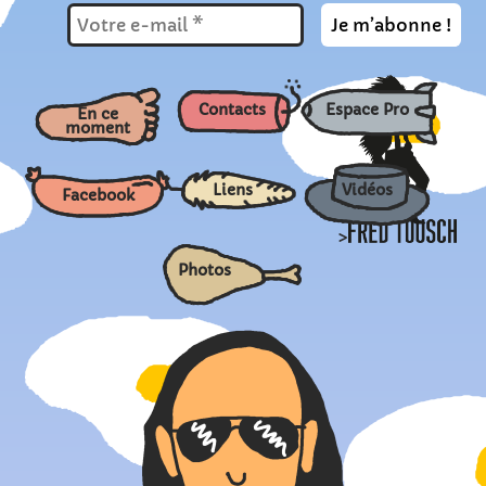
Contacts
Espace Pro
En ce
moment
Liens
Vidéos
Facebook
>
Photos