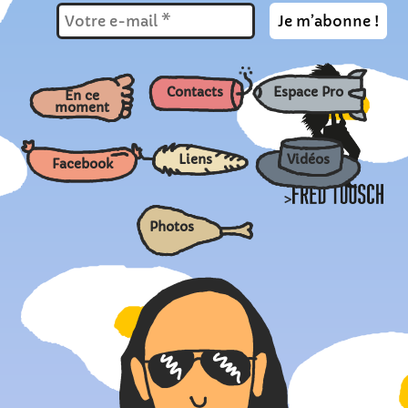
Contacts
Espace Pro
En ce
moment
Liens
Vidéos
Facebook
>
Photos