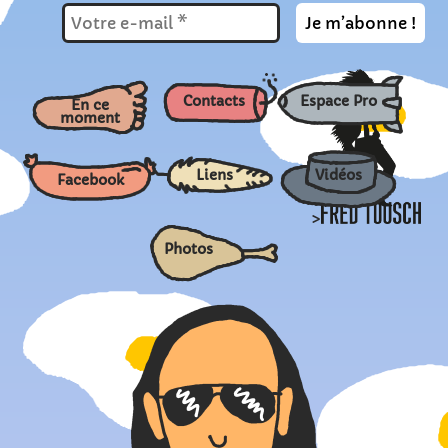
Contacts
Espace Pro
En ce
moment
Liens
Vidéos
Facebook
>
Photos