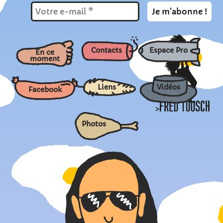
Contacts
Espace Pro
En ce
moment
Liens
Vidéos
Facebook
>
Photos