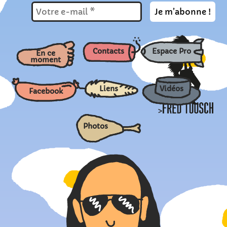
Contacts
Espace Pro
En ce
moment
Liens
Vidéos
Facebook
>
Photos