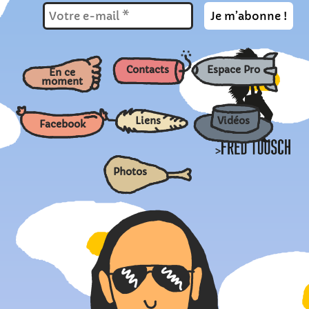
Contacts
Espace Pro
En ce
moment
Liens
Vidéos
Facebook
>
Photos