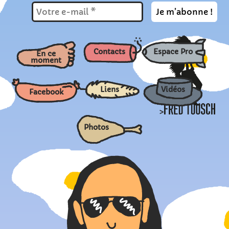
Contacts
Espace Pro
En ce
moment
Liens
Vidéos
Facebook
>
Photos