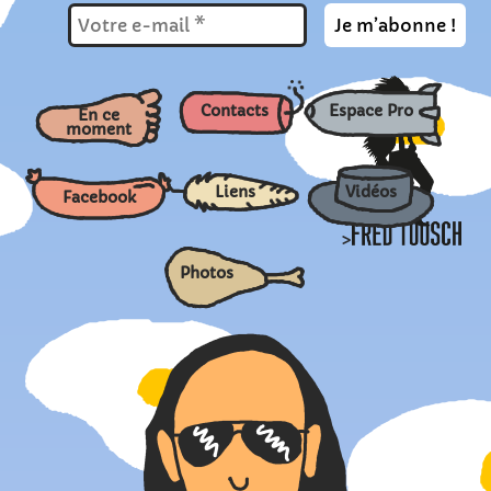
Contacts
Espace Pro
En ce
moment
Liens
Vidéos
Facebook
>
Photos