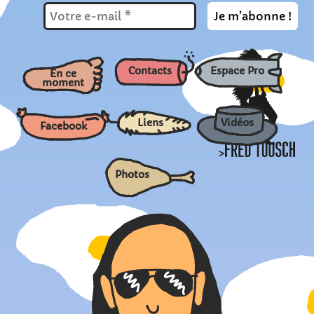
Contacts
Espace Pro
En ce
moment
Liens
Vidéos
Facebook
>
Photos