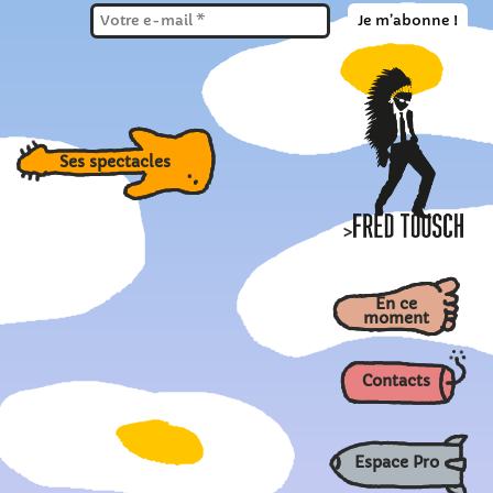
Ses spectacles
>
En ce
moment
Contacts
Espace Pro