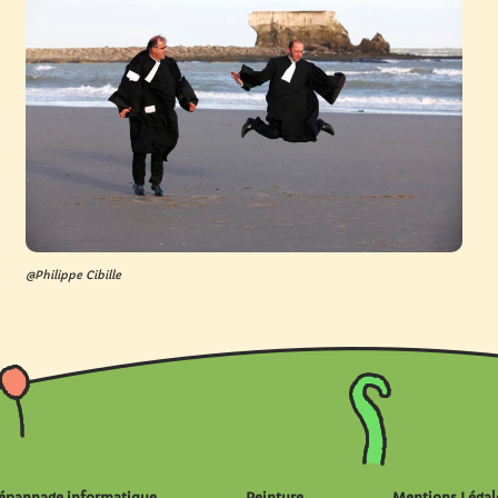
@Philippe Cibille
épannage informatique
Peinture
Mentions Légal