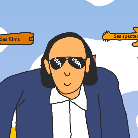
Ses spe
Ses films
Sa vie