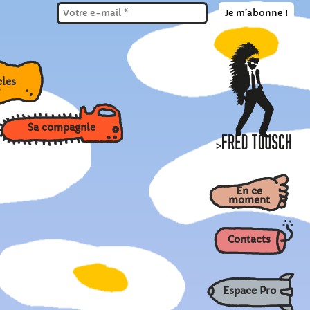
ctacles
Sa compagnie
>
En ce
moment
Contacts
Espace Pro