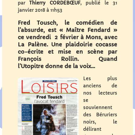
par
Thierry CORDEBŒUF
, publié le
31
janvier 2018 à 11h53
Fred Tousch, le comédien
de
l’absurde, est « Maître Fendard »
ce
vendredi 2 février à Mons, avec
La Palène.
Une plaidoirie cocasse
co-écrite
et mise en scène
par
François Rollin.
Quand
l’Utopitre
donne de la voix…
Les plus
anciens de
nos lecteurs
se
souviennent
des Béruriers
noirs, le
délirant