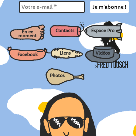
Contacts
Espace Pro
En ce
moment
Liens
Vidéos
Facebook
>
Photos